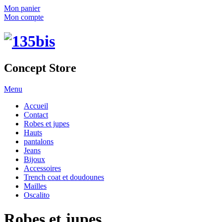
Mon panier
Mon compte
Concept Store
Menu
Accueil
Contact
Robes et jupes
Hauts
pantalons
Jeans
Bijoux
Accessoires
Trench coat et doudounes
Mailles
Oscalito
Robes et jupes