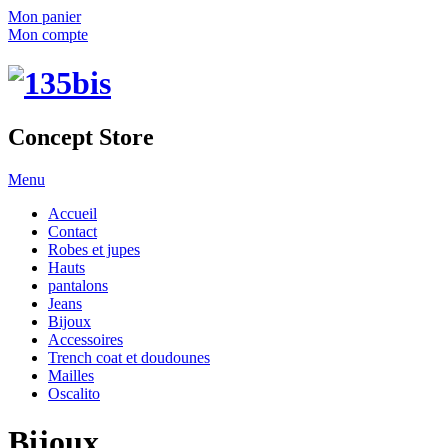
Mon panier
Mon compte
Concept Store
Menu
Accueil
Contact
Robes et jupes
Hauts
pantalons
Jeans
Bijoux
Accessoires
Trench coat et doudounes
Mailles
Oscalito
Bijoux